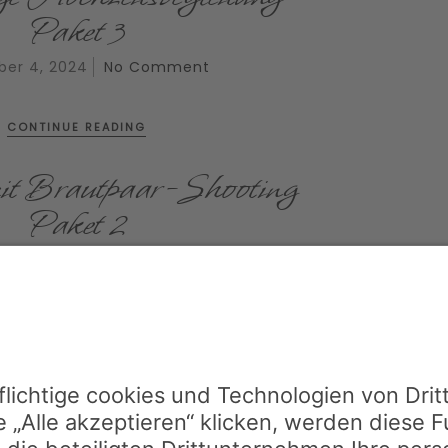
Paket 3
er 4, 2024
No Comment
CONTINUE READING
it Brautpaar-Shooting
Paket 2
er 4, 2024
No Comment
CONTINUE READING
utpaar-Shooting
Paket 1