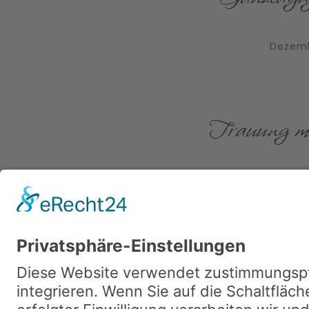
Dezemb
Trauung m
Dezemb
Bra